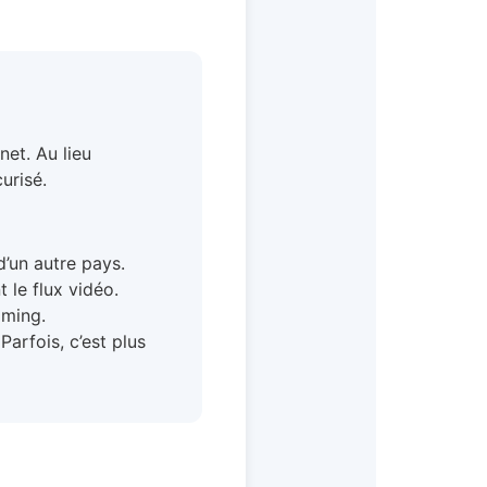
et. Au lieu
urisé.
’un autre pays.
t le flux vidéo.
aming.
arfois, c’est plus