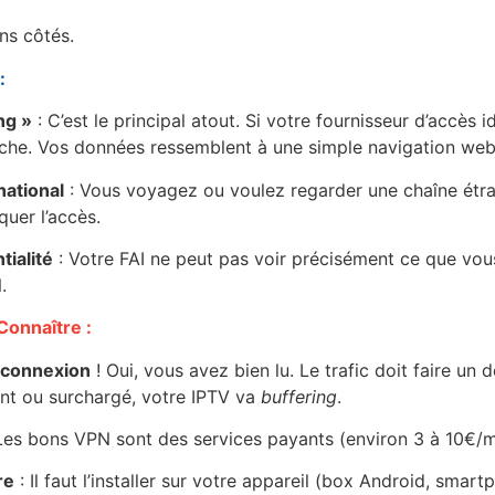
s côtés.
:
ng »
: C’est le principal atout. Si votre fournisseur d’accès ide
cache. Vos données ressemblent à une simple navigation web
national
: Vous voyagez ou voulez regarder une chaîne étr
quer l’accès.
ialité
: Votre FAI ne peut pas voir précisément ce que vou
.
Connaître :
e connexion
! Oui, vous avez bien lu. Le trafic doit faire un 
ent ou surchargé, votre IPTV va
buffering
.
Les bons VPN sont des services payants (environ 3 à 10€/m
re
: Il faut l’installer sur votre appareil (box Android, smart