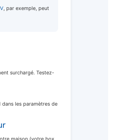
TV
, par exemple, peut
ent surchargé. Testez-
N dans les paramètres de
ur
votre maison (votre box