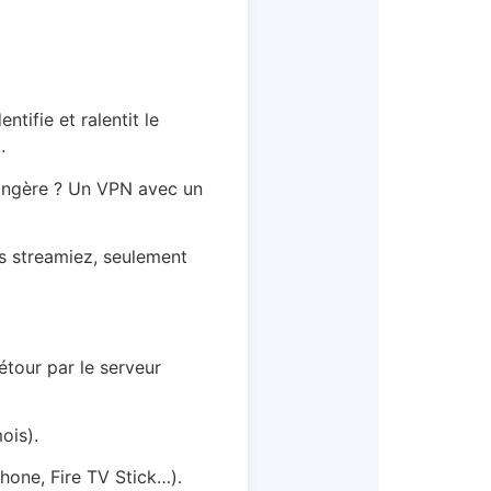
ntifie et ralentit le
.
angère ? Un VPN avec un
s streamiez, seulement
détour par le serveur
ois).
phone, Fire TV Stick…).