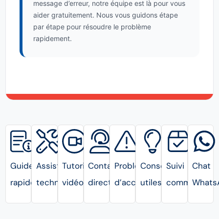
message d’erreur, notre équipe est là pour vous
aider gratuitement. Nous vous guidons étape
par étape pour résoudre le problème
rapidement.
Guides
Assistance
Tutoriels
Contact
Problèmes
Conseils
Suivi
Chat
rapides
technique
vidéo
direct
d’accès
utiles
commande
Whats