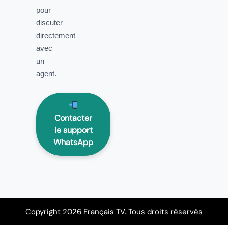
pour
discuter
directement
avec
un
agent.
Contacter
le support
WhatsApp
Copyright 2026 Français TV. Tous droits réservés