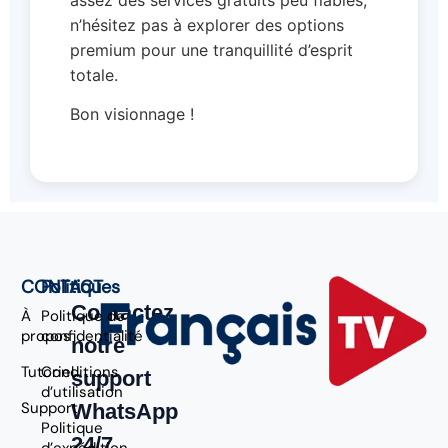
n’hésitez pas à explorer des options
premium pour une tranquillité d’esprit
totale.
Bon visionnage !
CONTACT
Politiques
Contactez
À
Politique de
propos
confidentialité
notre
Tutoriel
Conditions
support
d’utilisation
Support
WhatsApp
Politique
24/7
d’expédition