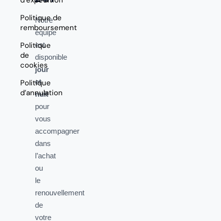
Politique de
Notre
remboursement
équipe
Politique
est
de
disponible
cookies
jour
et
Politique
d’annulation
nuit
pour
vous
accompagner
dans
l’achat
ou
le
renouvellement
de
votre