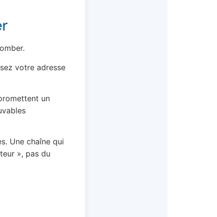
er
tomber.
osez votre adresse
promettent un
uvables
es. Une chaîne qui
teur », pas du