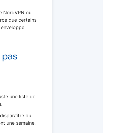
me NordVPN ou
arce que certains
e enveloppe
à pas
ste une liste de
s.
disparaître du
ent une semaine.