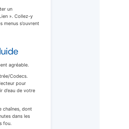
ter un
Lien ». Collez-y
es menus s’ouvrent
luide
ent agréable.
ntrée/Codecs.
lecteur pour
ir d’eau de votre
e chaînes, dont
utes dans les
s fou.