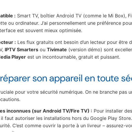
tible :
Smart TV, boîtier Android TV (comme le Mi Box), Fi
tte ou ordinateur. J’ai personnellement une préférence pour 
nterface est souvent mieux optimisée.
ecteur :
Les flux gratuits ont besoin d’un lecteur pour être 
V,
IPTV Smarters
ou
Tivimate
(version démo) sont excellen
edia Player
est un incontournable, gratuit et puissant.
Préparer son appareil en toute sé
ruciale pour votre sécurité numérique. On ne branche pas u
cautions.
ces inconnues (sur Android TV/Fire TV) :
Pour installer de
 faut autoriser les installations hors du Google Play Store
rité. C’est comme ouvrir la porte à un livreur – assurez-vo