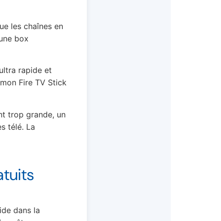
ue les chaînes en
 une box
ltra rapide et
 mon Fire TV Stick
nt trop grande, un
s télé. La
atuits
ide dans la