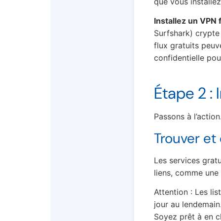
que vous installez
Installez un VPN f
Surfshark) crypte
flux gratuits pe
confidentielle pour
Étape 2 : 
Passons à l’actio
Trouver et
Les services gratu
liens, comme une 
Attention : Les l
jour au lendemain
Soyez prêt à en c