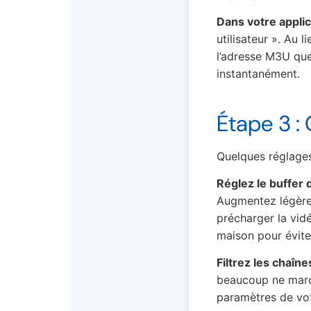
Dans votre applic
utilisateur ». Au 
l’adresse M3U que
instantanément.
Étape 3 :
Quelques réglage
Réglez le buffer d
Augmentez légèrem
précharger la vid
maison pour éviter
Filtrez les chaînes
beaucoup ne march
paramètres de vot