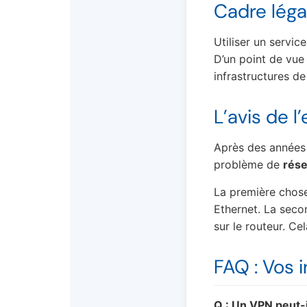
Cadre léga
Utiliser un servic
D’un point de vue
infrastructures de
L’avis de l
Après des années 
problème de
rése
La première chose 
Ethernet. La seco
sur le routeur. C
FAQ : Vos i
Q : Un VPN peut-i