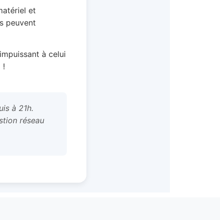
matériel et
es peuvent
impuissant à celui
 !
is à 21h.
estion réseau