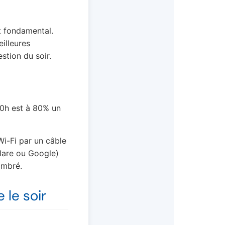
nt fondamental.
illeures
stion du soir.
20h est à 80% un
Wi-Fi par un câble
flare ou Google)
ombré.
 le soir