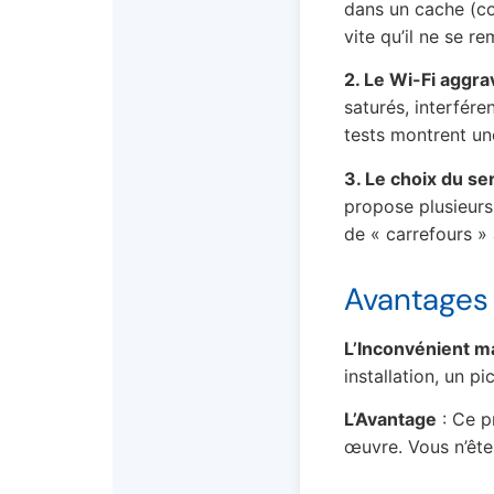
dans un cache (co
vite qu’il ne se re
2. Le Wi-Fi aggr
saturés, interfére
tests montrent une
3. Le choix du se
propose plusieurs
de « carrefours » 
Avantages 
L’Inconvénient m
installation, un 
L’Avantage
: Ce p
œuvre. Vous n’ête