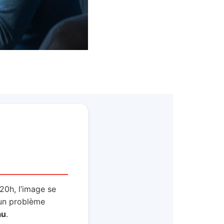
20h, l’image se
t un problème
au
.