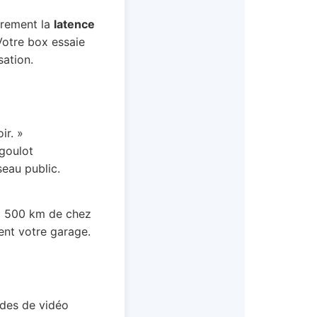
airement la
latence
Votre box essaie
sation.
ir. »
 goulot
seau public.
r à 500 km de chez
ment votre garage.
ndes de vidéo