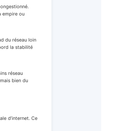
 congestionné.
la empire ou
ud du réseau loin
rd la stabilité
mins réseau
 mais bien du
le d’internet. Ce