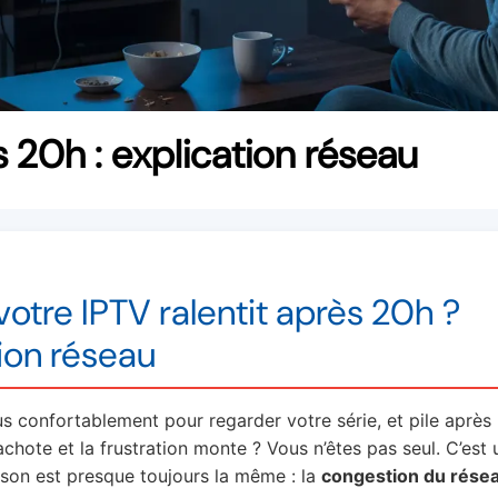
 20h : explication réseau
votre IPTV ralentit après 20h ?
tion réseau
us confortablement pour regarder votre série, et pile après 
rachote et la frustration monte ? Vous n’êtes pas seul. C’es
aison est presque toujours la même : la
congestion du rése