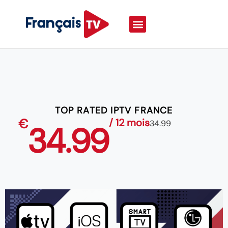
TOP RATED IPTV FRANCE
€
/ 12 mois
34.99
34.99