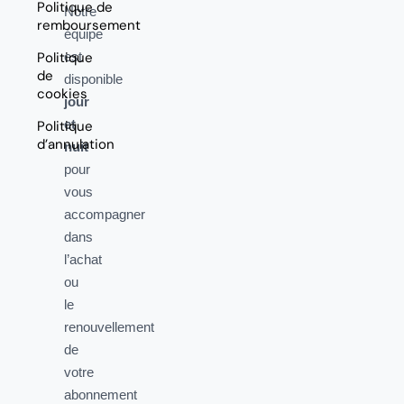
Politique de
Notre
remboursement
équipe
Politique
est
de
disponible
cookies
jour
et
Politique
d’annulation
nuit
pour
vous
accompagner
dans
l’achat
ou
le
renouvellement
de
votre
abonnement