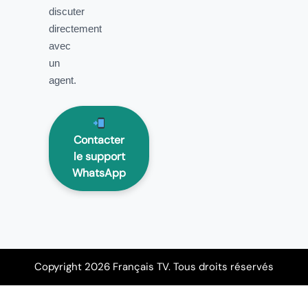
discuter
directement
avec
un
agent.
Contacter
le support
WhatsApp
Copyright 2026 Français TV. Tous droits réservés