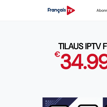
Abon
TILAUS IPTV 
34.9
€