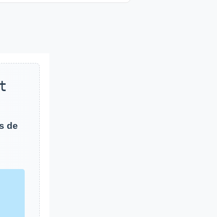
t
s de