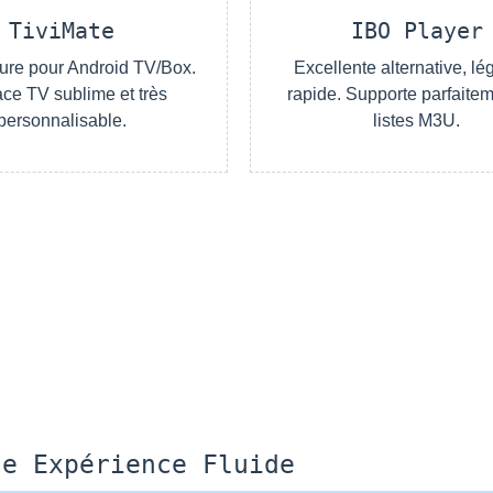
TiviMate
IBO Player
eure pour Android TV/Box.
Excellente alternative, lé
face TV sublime et très
rapide. Supporte parfaitem
personnalisable.
listes M3U.
ne Expérience Fluide