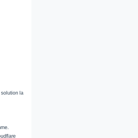
solution la
mme.
oudflare