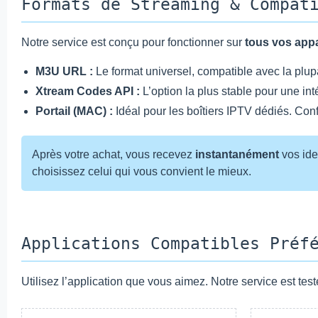
Formats de Streaming & Compat
Notre service est conçu pour fonctionner sur
tous vos appa
M3U URL :
Le format universel, compatible avec la plupa
Xtream Codes API :
L’option la plus stable pour une int
Portail (MAC) :
Idéal pour les boîtiers IPTV dédiés. Conf
Après votre achat, vous recevez
instantanément
vos ide
choisissez celui qui vous convient le mieux.
Applications Compatibles Préf
Utilisez l’application que vous aimez. Notre service est tes