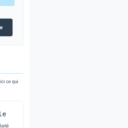
e
ici ce qui
le
larté