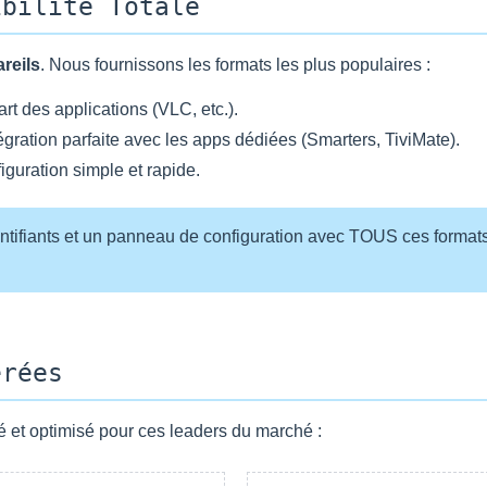
ibilité Totale
reils
. Nous fournissons les formats les plus populaires :
rt des applications (VLC, etc.).
égration parfaite avec les apps dédiées (Smarters, TiviMate).
iguration simple et rapide.
ntifiants et un panneau de configuration avec TOUS ces format
érées
té et optimisé pour ces leaders du marché :