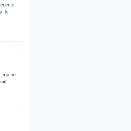
récente
alité
e équipe
ail