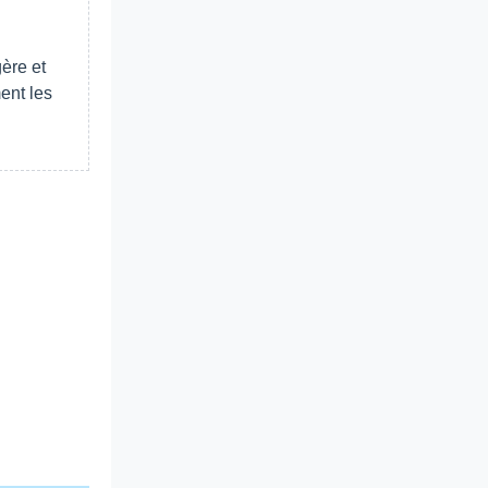
gère et
ent les