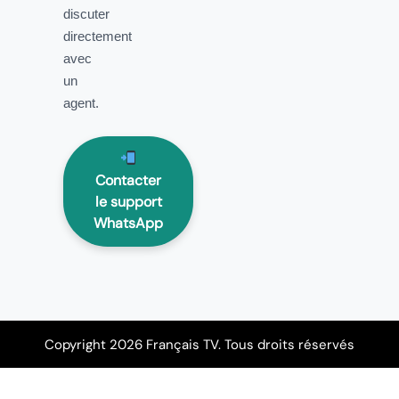
discuter
directement
avec
un
agent.
Contacter
le support
WhatsApp
Copyright 2026 Français TV. Tous droits réservés