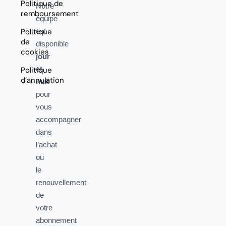
Politique de
Notre
remboursement
équipe
Politique
est
de
disponible
cookies
jour
et
Politique
d’annulation
nuit
pour
vous
accompagner
dans
l’achat
ou
le
renouvellement
de
votre
abonnement