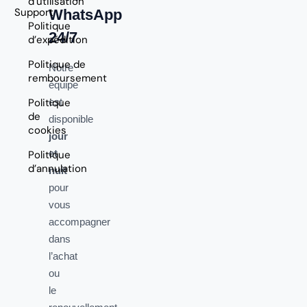
d’utilisation
Support
WhatsApp
Politique
24/7
d’expédition
Politique de
Notre
remboursement
équipe
Politique
est
de
disponible
cookies
jour
et
Politique
d’annulation
nuit
pour
vous
accompagner
dans
l’achat
ou
le