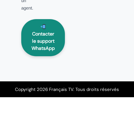
un
agent.
Contacter
le support
WhatsApp
Copyright 2026 Français TV. Tous droits réservés