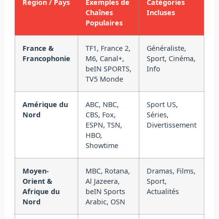
Région / Pays
Exemples de
Catégories
Chaînes
Incluses
Populaires
France &
TF1, France 2,
Généraliste,
Francophonie
M6, Canal+,
Sport, Cinéma,
beIN SPORTS,
Info
TV5 Monde
Amérique du
ABC, NBC,
Sport US,
Nord
CBS, Fox,
Séries,
ESPN, TSN,
Divertissement
HBO,
Showtime
Moyen-
MBC, Rotana,
Dramas, Films,
Orient &
Al Jazeera,
Sport,
Afrique du
beIN Sports
Actualités
Nord
Arabic, OSN