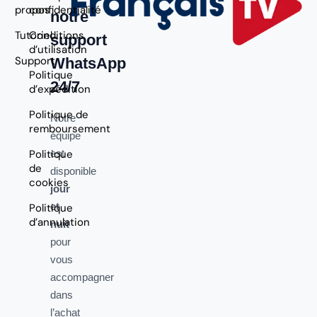
propos
confidentialité
notre
Tutoriel
Conditions
support
d’utilisation
Support
WhatsApp
Politique
24/7
d’expédition
Politique de
Notre
remboursement
équipe
Politique
est
de
disponible
cookies
jour
et
Politique
d’annulation
nuit
pour
vous
accompagner
dans
l’achat