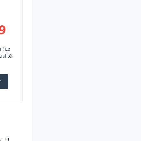
9
 !
Le
ualité-
r
s ?