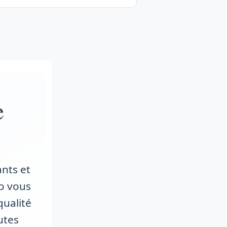
e
nts et
o vous
qualité
utes