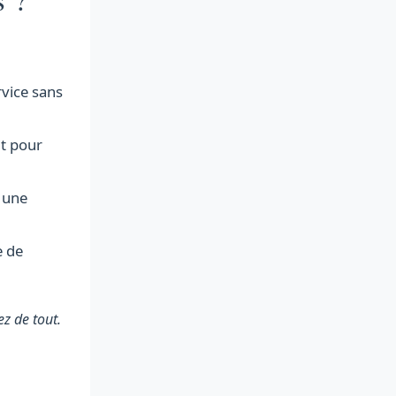
rvice sans
it pour
 une
e de
ez de tout.