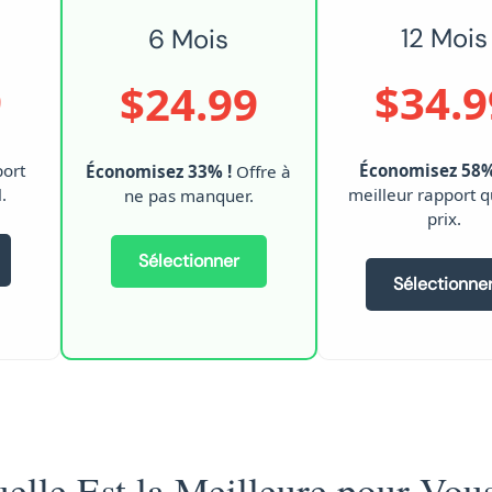
12 Mois
6 Mois
9
$34.9
$24.99
port
Économisez 58%
Économisez 33% !
Offre à
.
meilleur rapport q
ne pas manquer.
prix.
Sélectionner
Sélectionne
lle Est la Meilleure pour Vou