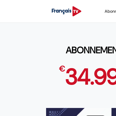
Abon
ABONNEMENT
34.9
€