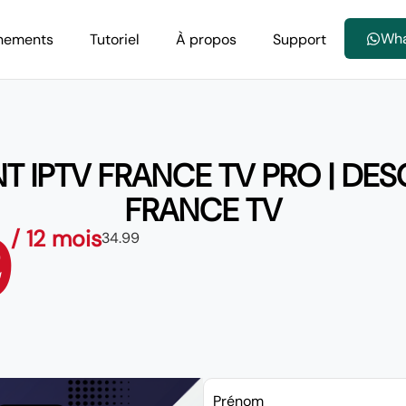
Wh
nements
Tutoriel
À propos
Support
 IPTV FRANCE TV PRO | DES
FRANCE TV
9
/ 12 mois
34.99
Prénom