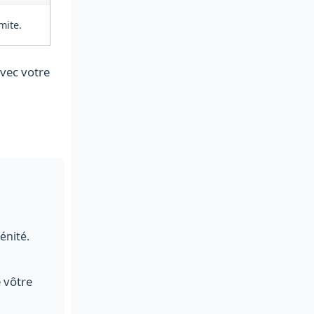
mite.
vec votre
énité.
 vôtre