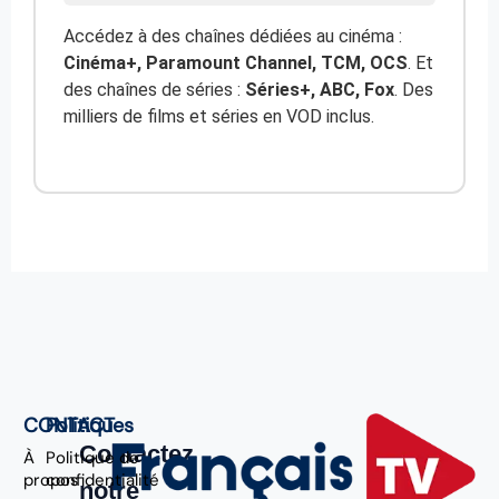
Accédez à des chaînes dédiées au cinéma :
Cinéma+, Paramount Channel, TCM, OCS
. Et
des chaînes de séries :
Séries+, ABC, Fox
. Des
milliers de films et séries en VOD inclus.
CONTACT
Politiques
Contactez
À
Politique de
propos
confidentialité
notre