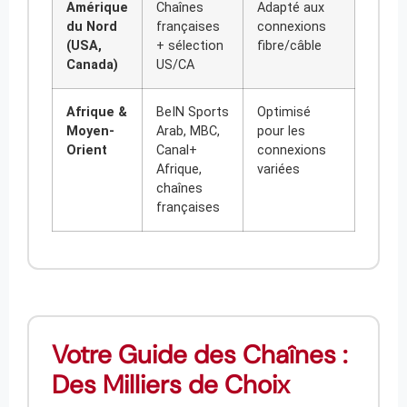
Amérique
Chaînes
Adapté aux
du Nord
françaises
connexions
(USA,
+ sélection
fibre/câble
Canada)
US/CA
Afrique &
BeIN Sports
Optimisé
Moyen-
Arab, MBC,
pour les
Orient
Canal+
connexions
Afrique,
variées
chaînes
françaises
Votre Guide des Chaînes :
Des Milliers de Choix