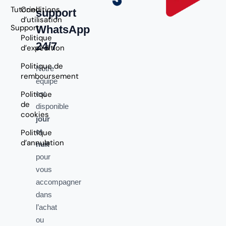
Tutoriel
Conditions
support
d’utilisation
Support
WhatsApp
Politique
24/7
d’expédition
Politique de
Notre
remboursement
équipe
Politique
est
de
disponible
cookies
jour
et
Politique
d’annulation
nuit
pour
vous
accompagner
dans
l’achat
ou