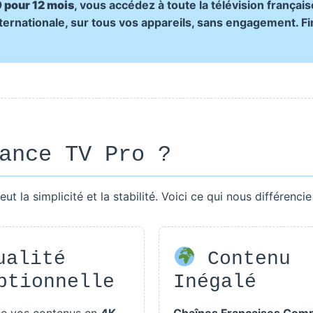
 pour 12 mois
, vous accédez à toute la télévision français
ternationale, sur tous vos appareils, sans engagement. Fi
ance TV Pro ?
ut la simplicité et la stabilité. Voici ce qui nous différencie 
alité
Contenu
ptionnelle
Inégalé
de vos contenus en
4K,
Chaînes Françaises Comp