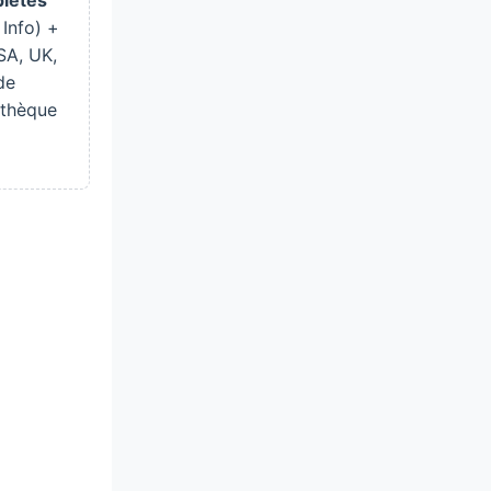
 Info) +
SA, UK,
de
athèque