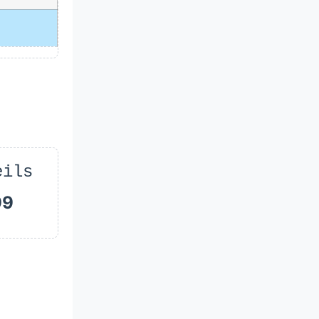
eils
99