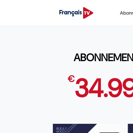
Abon
ABONNEMENT 
34.9
€