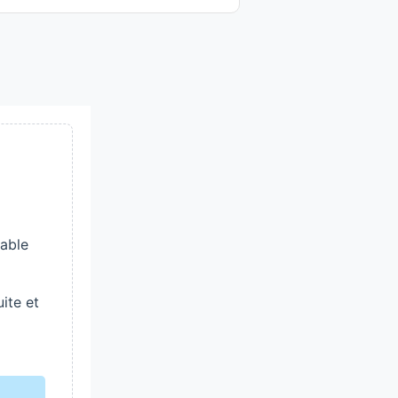
iable
ite et