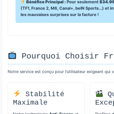
Bénéfice Principal :
Pour seulement
$34.99
(TF1, France 2, M6, Canal+, beIN Sports…) et in
les mauvaises surprises sur la facture !
Pourquoi Choisir Fr
Notre service est conçu pour l’utilisateur exigeant qui ve
Stabilité
Qu
Maximale
Exce
Notre technologie
Anti-Freeze
et
Profitez 