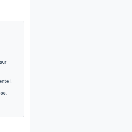
sur
ente !
sse.