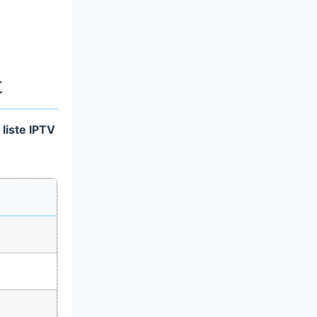
t
a
liste IPTV