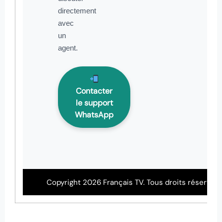
directement
avec
un
agent.
Contacter
le support
WhatsApp
Copyright 2026 Français TV. Tous droits réservés