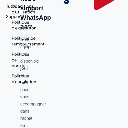
Tutoriel
Conditions
support
d’utilisation
Support
WhatsApp
Politique
24/7
d’expédition
Politique de
Notre
remboursement
équipe
Politique
est
de
disponible
cookies
jour
et
Politique
d’annulation
nuit
pour
vous
accompagner
dans
l’achat
ou