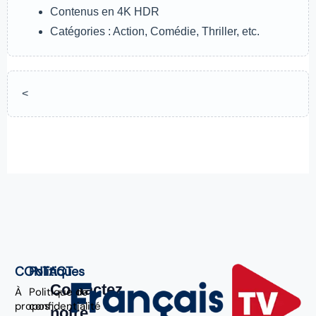
Contenus en 4K HDR
Catégories : Action, Comédie, Thriller, etc.
<
CONTACT
Politiques
Contactez
À
Politique de
propos
confidentialité
notre