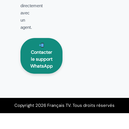
directement
avec
un
agent.
Contacter
le support
WhatsApp
Copyright 2026 Français TV. Tous droits réservés