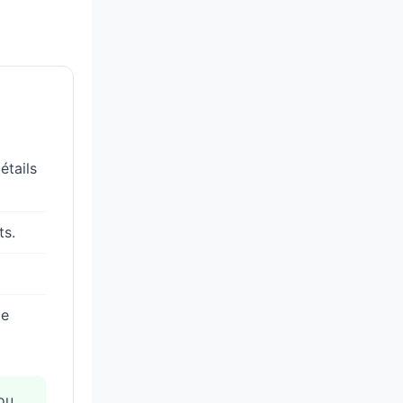
étails
ts.
de
ou