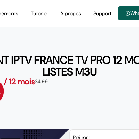
Wh
nements
Tutoriel
À propos
Support
IPTV FRANCE TV PRO 12 MOIS
LISTES M3U
9
/ 12 mois
34.99
Prénom