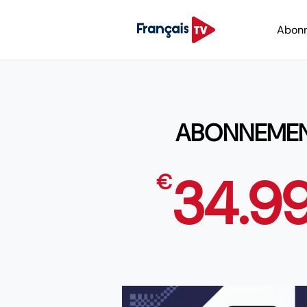
Abon
ABONNEMENT 
34.9
€