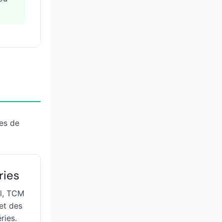
es de
ries
l, TCM
et des
ries.