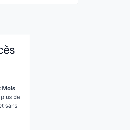
cès
2 Mois
 plus de
et sans