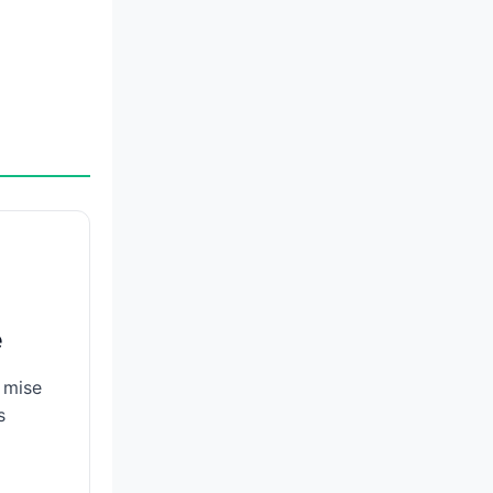
e
 mise
s