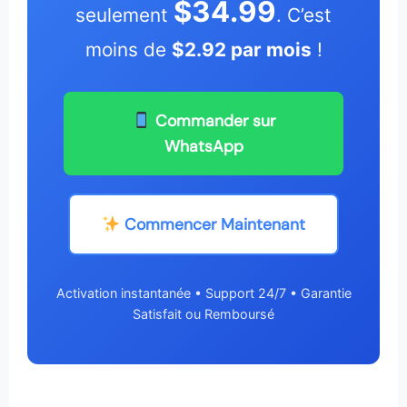
$34.99
seulement
. C’est
moins de
$2.92 par mois
!
Commander sur
WhatsApp
Commencer Maintenant
Activation instantanée • Support 24/7 • Garantie
Satisfait ou Remboursé