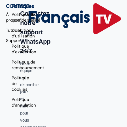
CONTACT
Politiques
Contactez
À
Politique de
propos
confidentialité
notre
Tutoriel
Conditions
support
d’utilisation
Support
WhatsApp
Politique
24/7
d’expédition
Politique de
Notre
remboursement
équipe
Politique
est
de
disponible
cookies
jour
et
Politique
d’annulation
nuit
pour
vous