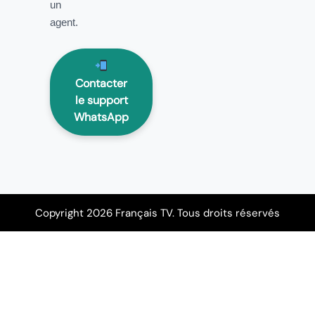
un
agent.
Contacter
le support
WhatsApp
Copyright 2026 Français TV. Tous droits réservés