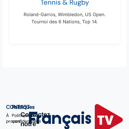
Tennis & Rugby
Roland-Garros, Wimbledon, US Open.
Tournoi des 6 Nations, Top 14.
CONTACT
Politiques
Contactez
À
Politique de
propos
confidentialité
notre