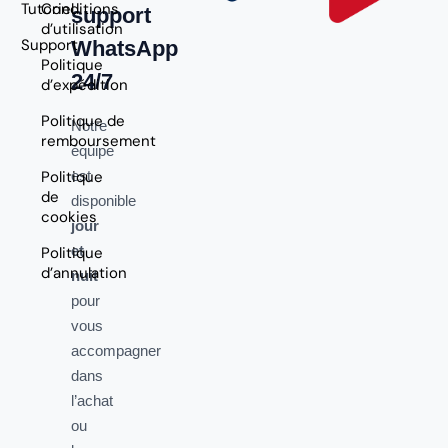
Tutoriel
Conditions
support
d’utilisation
Support
WhatsApp
Politique
24/7
d’expédition
Politique de
Notre
remboursement
équipe
Politique
est
de
disponible
cookies
jour
et
Politique
d’annulation
nuit
pour
vous
accompagner
dans
l’achat
ou