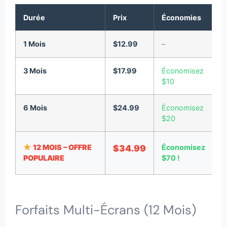
Durée
Prix
Économies
1 Mois
$12.99
–
C
3 Mois
$17.99
Économisez
C
$10
6 Mois
$24.99
Économisez
C
$20
12 MOIS – OFFRE
$34.99
Économisez
POPULAIRE
$70 !
O
Forfaits Multi-Écrans (12 Mois)