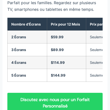
Parfait pour les familles. Regardez sur plusieurs
TV, smartphones ou tablettes en même temps.
Nombre d’Écrans
Prix pour 12 Mois
Prix par Éc
2 Écrans
$59.99
Seulement 
3 Écrans
$89.99
Seulement 
4 Écrans
$114.99
Seulement 
5 Écrans
$144.99
Seulement 
Discutez avec nous pour un Forfait
Personnalisé