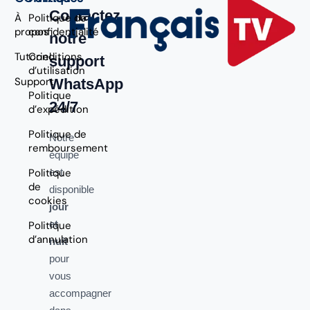
Contactez
À
Politique de
propos
confidentialité
notre
Tutoriel
Conditions
support
d’utilisation
Support
WhatsApp
Politique
24/7
d’expédition
Politique de
Notre
remboursement
équipe
Politique
est
de
disponible
cookies
jour
et
Politique
d’annulation
nuit
pour
vous
accompagner