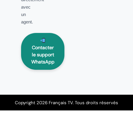
avec
un
agent.
Contacter
le support
WhatsApp
Copyright 2026 Français TV. Tous droits réservés