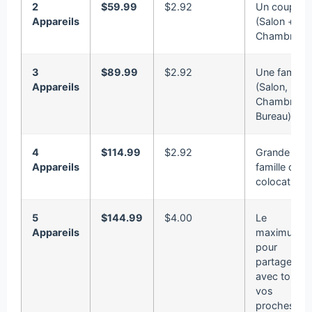
2
$59.99
$2.92
Un couple
Appareils
(Salon +
Chambre).
3
$89.99
$2.92
Une famille
Appareils
(Salon,
Chambre,
Bureau).
4
$114.99
$2.92
Grande
Appareils
famille ou
colocation.
5
$144.99
$4.00
Le
Appareils
maximum
pour
partager
avec tous
vos
proches.