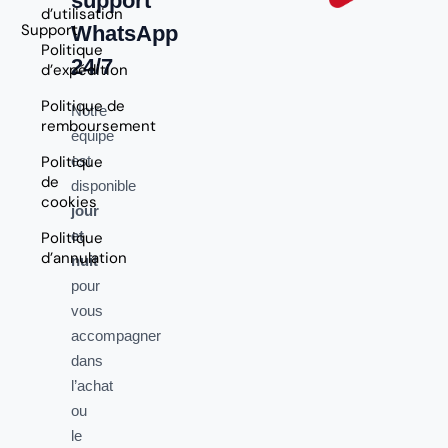
support
d’utilisation
Support
WhatsApp
Politique
24/7
d’expédition
Politique de
Notre
remboursement
équipe
Politique
est
de
disponible
cookies
jour
et
Politique
d’annulation
nuit
pour
vous
accompagner
dans
l’achat
ou
le