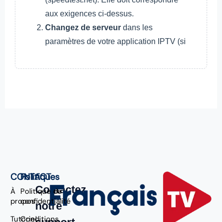
aux exigences ci-dessus.
Changez de serveur
dans les
paramètres de votre application IPTV (si
CONTACT
Politiques
Contactez
À
Politique de
propos
confidentialité
notre
Tutoriel
Conditions