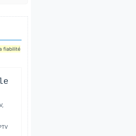
a fiabilité
le
V,
IPTV