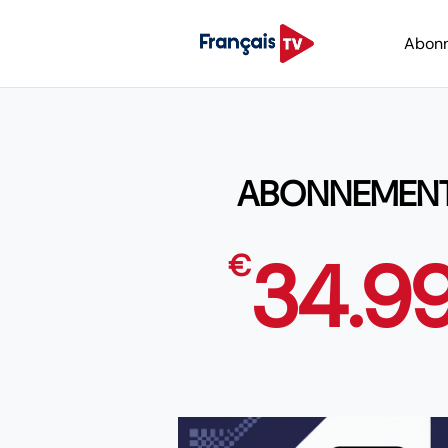
Abon
ABONNEMENT 1
34.9
€