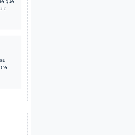
ie que
ble.
 au
tre