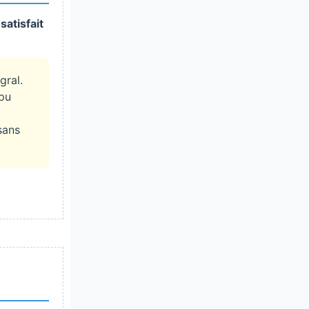
satisfait
gral.
 pu
sans