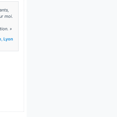
ants,
ur moi.
tion. »
e, Lyon