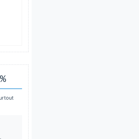
%
urtout