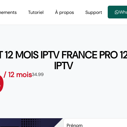
Wh
nements
Tutoriel
À propos
Support
2 MOIS IPTV FRANCE PRO 12
IPTV
9
/ 12 mois
34.99
Prénom