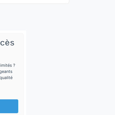
cès
imités ?
igeants
qualité