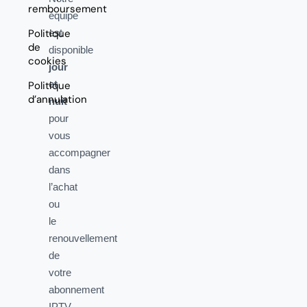
remboursement
équipe
Politique
est
de
disponible
cookies
jour
et
Politique
d’annulation
nuit
pour
vous
accompagner
dans
l’achat
ou
le
renouvellement
de
votre
abonnement
IPTV,