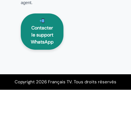
agent.
Contacter
le support
WhatsApp
Copyright 2026 Français TV. Tous droits réservés