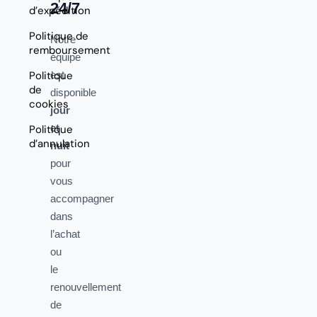
24/7
d’expédition
Politique de
Notre
remboursement
équipe
Politique
est
de
disponible
cookies
jour
et
Politique
d’annulation
nuit
pour
vous
accompagner
dans
l’achat
ou
le
renouvellement
de