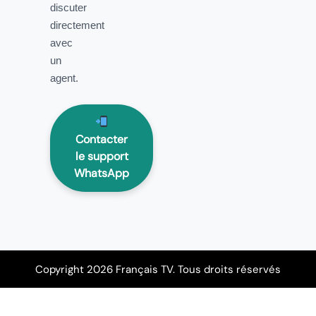
discuter
directement
avec
un
agent.
Contacter
le support
WhatsApp
Copyright 2026 Français TV. Tous droits réservés