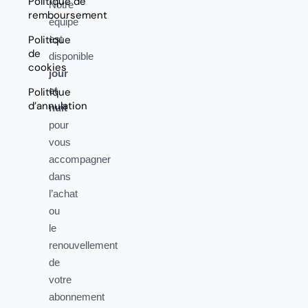
Politique de
Notre
remboursement
équipe
Politique
est
de
disponible
cookies
jour
et
Politique
d’annulation
nuit
pour
vous
accompagner
dans
l’achat
ou
le
renouvellement
de
votre
abonnement