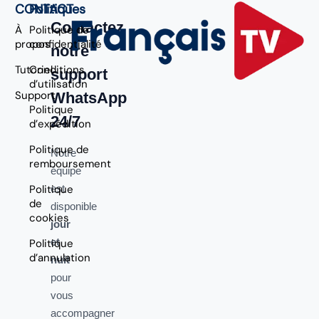
CONTACT
Politiques
Contactez
À
Politique de
propos
confidentialité
notre
Tutoriel
Conditions
support
d’utilisation
Support
WhatsApp
Politique
24/7
d’expédition
Politique de
Notre
remboursement
équipe
Politique
est
de
disponible
cookies
jour
et
Politique
d’annulation
nuit
pour
vous
accompagner