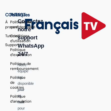
CONTACT
Politiques
Contactez
À
Politique de
propos
confidentialité
notre
Tutoriel
Conditions
support
d’utilisation
Support
WhatsApp
Politique
24/7
d’expédition
Politique de
Notre
remboursement
équipe
Politique
est
de
disponible
cookies
jour
et
Politique
d’annulation
nuit
pour