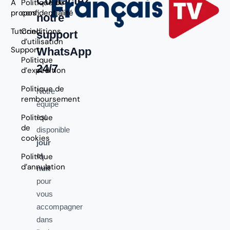
Contactez
À
Politique de
propos
confidentialité
notre
Tutoriel
Conditions
support
d’utilisation
Support
WhatsApp
Politique
24/7
d’expédition
Politique de
Notre
remboursement
équipe
Politique
est
de
disponible
cookies
jour
et
Politique
d’annulation
nuit
pour
vous
accompagner
dans