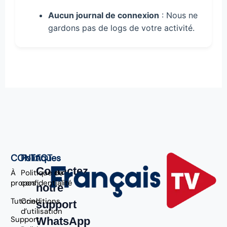
Aucun journal de connexion
: Nous ne
gardons pas de logs de votre activité.
CONTACT
Politiques
Contactez
À
Politique de
propos
confidentialité
notre
Tutoriel
Conditions
support
d’utilisation
Support
WhatsApp