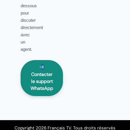
dessous
pour
discuter
directement
avec
un
agent.
Contacter
le support
WhatsApp
Copyright 2026 Français TV. Tous droits réservés