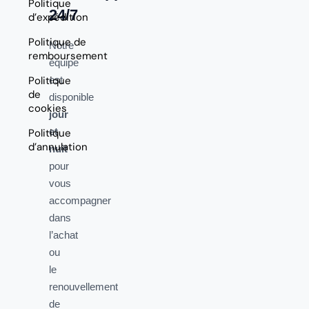
Politique
24/7
d’expédition
Politique de
Notre
remboursement
équipe
Politique
est
de
disponible
cookies
jour
et
Politique
d’annulation
nuit
pour
vous
accompagner
dans
l’achat
ou
le
renouvellement
de