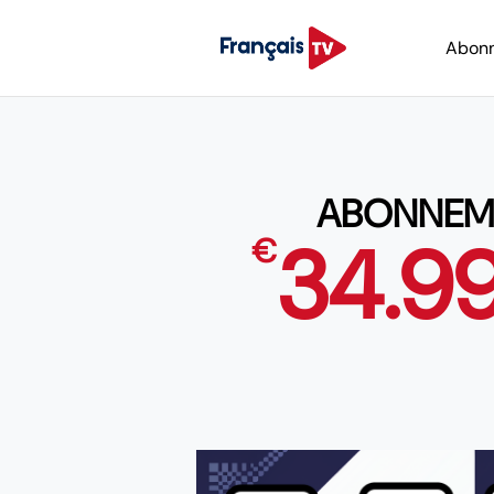
Abon
ABONNEME
34.9
€