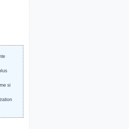
nte
plus
me si
tration