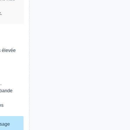
.
s élevée
.
 bande
es
visage