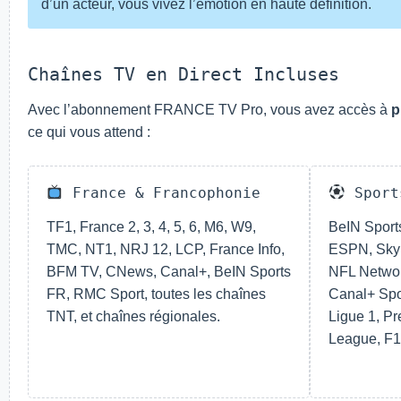
d’un acteur, vous vivez l’émotion en haute définition.
Chaînes TV en Direct Incluses
Avec l’abonnement FRANCE TV Pro, vous avez accès à
p
ce qui vous attend :
France & Francophonie
Sport
TF1, France 2, 3, 4, 5, 6, M6, W9,
BeIN Sports
TMC, NT1, NRJ 12, LCP, France Info,
ESPN, Sky 
BFM TV, CNews, Canal+, BeIN Sports
NFL Networ
FR, RMC Sport, toutes les chaînes
Canal+ Spo
TNT, et chaînes régionales.
Ligue 1, P
League, F