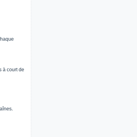
 chaque
 à court de
aînes.