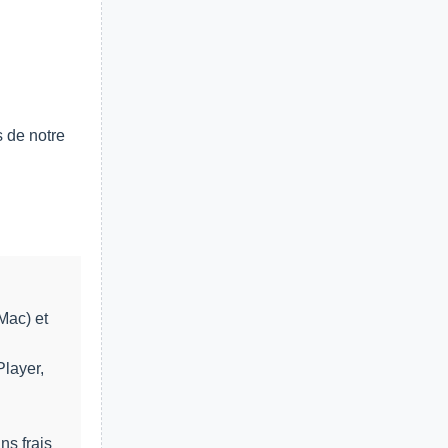
rs de notre
Mac) et
Player,
ns frais