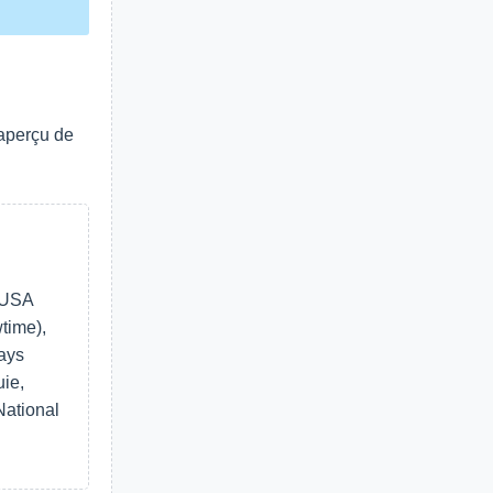
 aperçu de
 USA
time),
ays
ie,
National