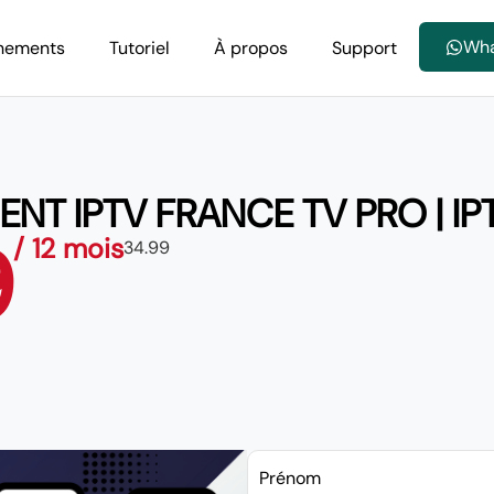
Wh
nements
Tutoriel
À propos
Support
NT IPTV FRANCE TV PRO | IP
9
/ 12 mois
34.99
Prénom