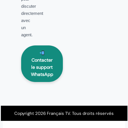
discuter
directement
avec
un
agent.
Contacter
le support
WhatsApp
Copyright 2026 Français TV. Tous droits réservés