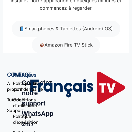
Installez notre application en quelques minutes et
commencez à regarder.
Smartphones & Tablettes (Android/iOS)
Amazon Fire TV Stick
CONTACT
Politiques
Contactez
À
Politique de
propos
confidentialité
notre
Tutoriel
Conditions
support
d’utilisation
Support
WhatsApp
Politique
d’expédition
24/7