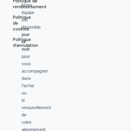
Politique de
Notre
remboursement
équipe
Politique
est
de
disponible
cookies
jour
Politique
et
d’annulation
nuit
pour
vous
accompagner
dans
l’achat
ou
le
renouvellement
de
votre
abonnement