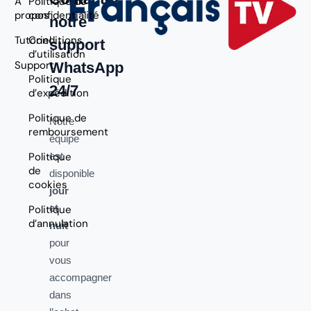
À
Politique de
propos
confidentialité
notre
Tutoriel
Conditions
support
d’utilisation
Support
WhatsApp
Politique
24/7
d’expédition
Politique de
Notre
remboursement
équipe
Politique
est
de
disponible
cookies
jour
et
Politique
d’annulation
nuit
pour
vous
accompagner
dans