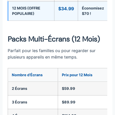
12 MOIS (OFFRE
$34.99
Économisez
POPULAIRE)
$70 !
O
Packs Multi-Écrans (12 Mois)
Parfait pour les familles ou pour regarder sur
plusieurs appareils en même temps.
Nombre d’Écrans
Prix pour 12 Mois
A
2 Écrans
$59.99
A
3 Écrans
$89.99
A