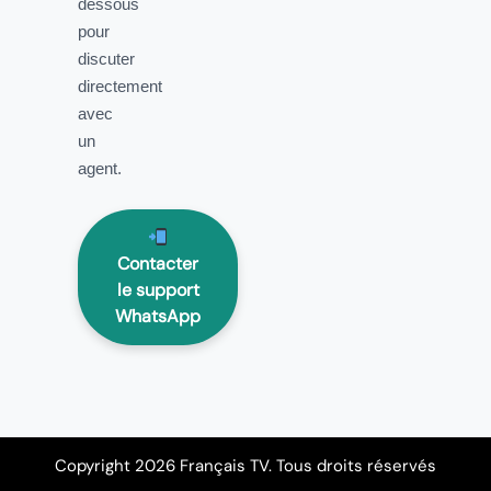
dessous
pour
discuter
directement
avec
un
agent.
Contacter
le support
WhatsApp
Copyright 2026 Français TV. Tous droits réservés