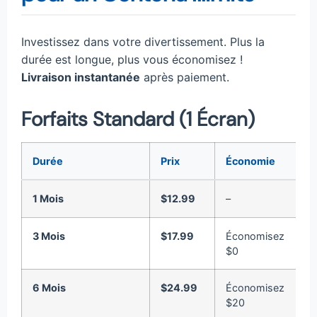
Investissez dans votre divertissement. Plus la
durée est longue, plus vous économisez !
Livraison instantanée
après paiement.
Forfaits Standard (1 Écran)
Durée
Prix
Économie
A
1 Mois
$12.99
–
A
3 Mois
$17.99
Économisez
A
$0
6 Mois
$24.99
Économisez
A
$20