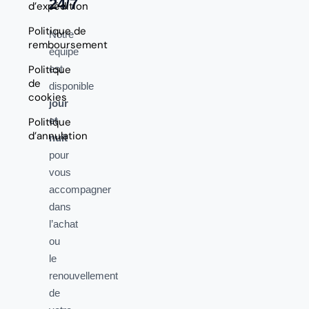
24/7
d’expédition
Politique de
Notre
remboursement
équipe
Politique
est
de
disponible
cookies
jour
et
Politique
d’annulation
nuit
pour
vous
accompagner
dans
l’achat
ou
le
renouvellement
de