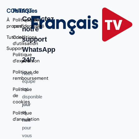
CONTACT
Politiques
Contactez
À
Politique de
propos
confidentialité
notre
Tutoriel
Conditions
support
d’utilisation
Support
WhatsApp
Politique
24/7
d’expédition
Politique de
Notre
remboursement
équipe
Politique
est
de
disponible
cookies
jour
et
Politique
d’annulation
nuit
pour
vous