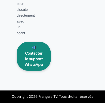
pour
discuter
directement
avec
un
agent.
Contacter
le support
WhatsApp
Copyright 2026 Français TV. Tous droits réservés