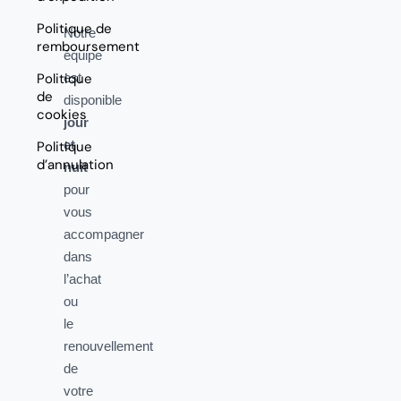
Politique de
Notre
remboursement
équipe
Politique
est
de
disponible
cookies
jour
et
Politique
d’annulation
nuit
pour
vous
accompagner
dans
l’achat
ou
le
renouvellement
de
votre