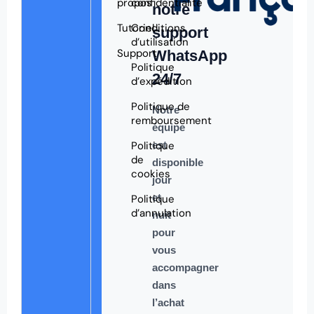
propos
confidentialité
notre
Tutoriel
Conditions
support
d’utilisation
Support
WhatsApp
Politique
24/7
d’expédition
Politique de
Notre
remboursement
équipe
Politique
est
de
disponible
cookies
jour
et
Politique
d’annulation
nuit
pour
vous
accompagner
dans
l’achat