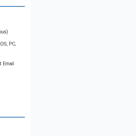
ous)
iOS, PC,
 Email