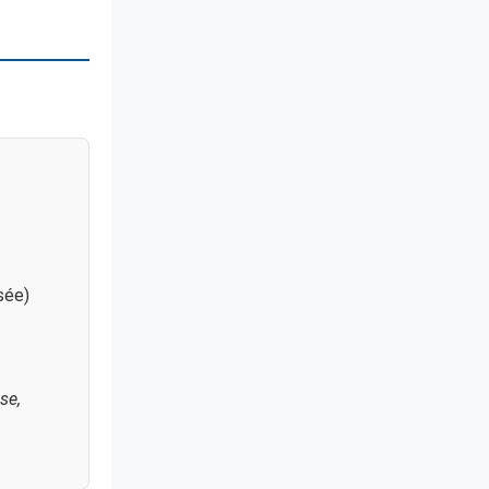
sée)
se,