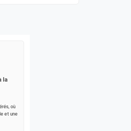
 la
érés, où
le et une