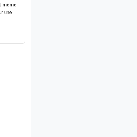
et même
ur une