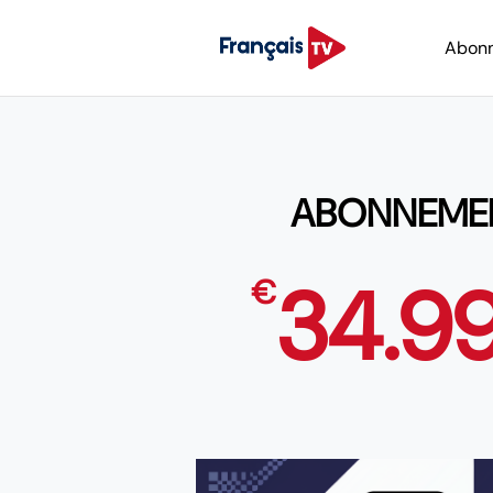
Abon
ABONNEMENT
34.9
€