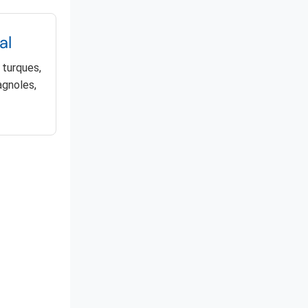
al
 turques,
agnoles,