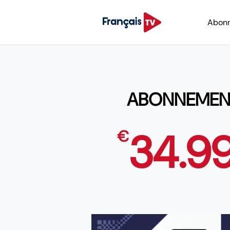
Abon
ABONNEMENT 
34.9
€