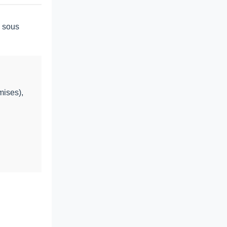
sous
mises),