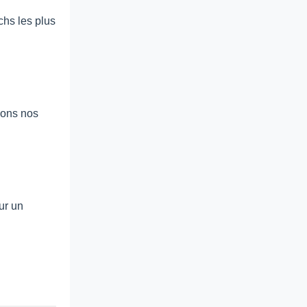
chs les plus
llons nos
ur un