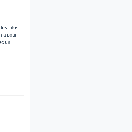
des infos
en a pour
ec un