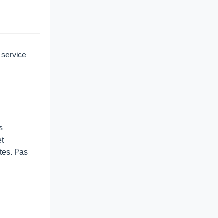
 service
s
et
tes. Pas