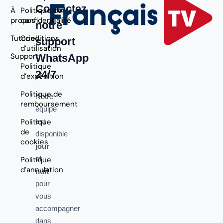
Contactez
À
Politique de
propos
confidentialité
notre
Tutoriel
Conditions
support
d’utilisation
Support
WhatsApp
Politique
24/7
d’expédition
Politique de
Notre
remboursement
équipe
Politique
est
de
disponible
cookies
jour
et
Politique
d’annulation
nuit
pour
vous
accompagner
dans