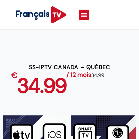
SS-IPTV CANADA – QUÉBEC
€
/ 12 mois
34.99
34.99