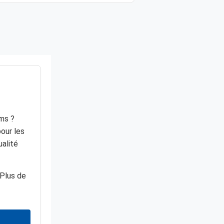
lms ?
our les
ualité
 Plus de