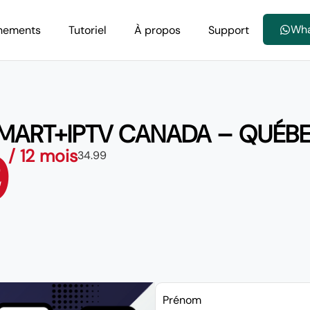
Wh
nements
Tutoriel
À propos
Support
MART+IPTV CANADA – QUÉB
9
/ 12 mois
34.99
Prénom