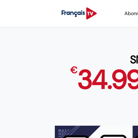
Abon
S
34.9
€