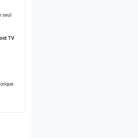
n seul
roid TV
torique