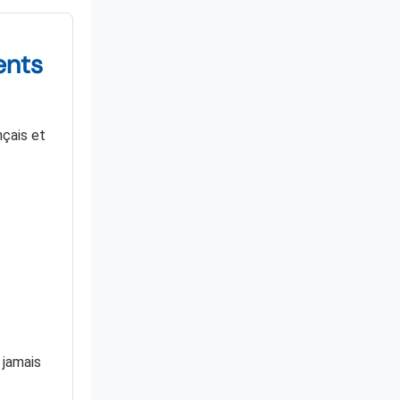
ents
nçais et
 jamais