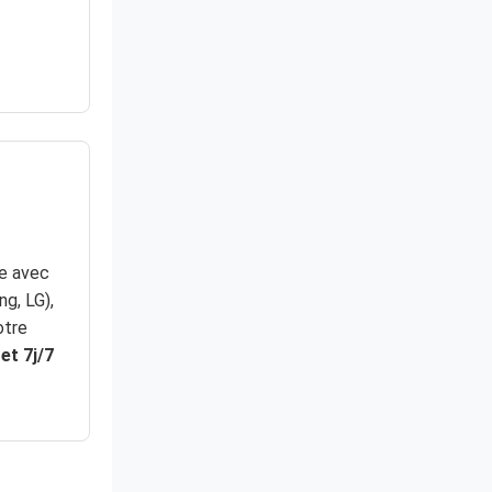
le avec
g, LG),
otre
et 7j/7