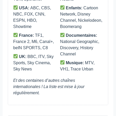
USA:
ABC, CBS,
Enfants:
Cartoon
NBC, FOX, CNN,
Network, Disney
ESPN, HBO,
Channel, Nickelodeon,
Showtime
Boomerang
France:
TF1,
Documentaires:
France 2, M6, Canal+,
National Geographic,
beIN SPORTS, C8
Discovery, History
Channel
UK:
BBC, ITV, Sky
Sports, Sky Cinema,
Musique:
MTV,
Sky News
VH1, Trace Urban
Et des centaines d’autres chaînes
internationales ! La liste est mise à jour
régulièrement.