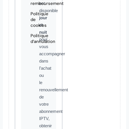
remboursement
est
disponible
Politique
jour
de
cookies
et
nuit
Politique
pour
d’annulation
vous
accompagner
dans
l’achat
ou
le
renouvellement
de
votre
abonnement
IPTV,
obtenir