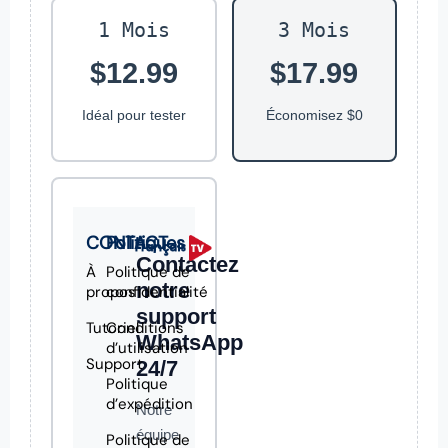
1 Mois
3 Mois
$12.99
$17.99
Idéal pour tester
Économisez $0
CONTACT
Politiques
Contactez
À
Politique de
notre
propos
confidentialité
support
Tutoriel
Conditions
WhatsApp
d’utilisation
Support
24/7
Politique
d’expédition
Notre
équipe
Politique de