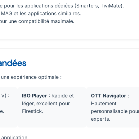
ble pour les applications dédiées (Smarters, TiviMate).
s MAG et les applications similaires.
our une compatibilité maximale.
andées
r une expérience optimale :
V) :
IBO Player
: Rapide et
OTT Navigator
:
léger, excellent pour
Hautement
e.
Firestick.
personnalisable pour
experts.
application.