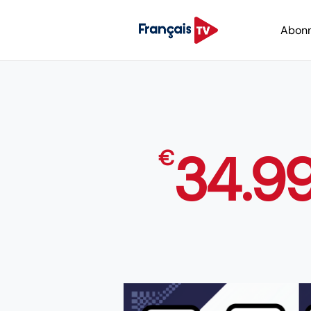
Abon
34.9
€