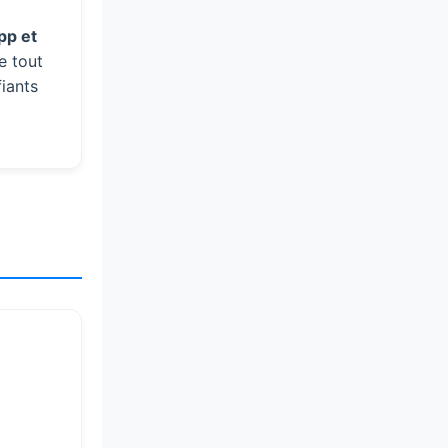
pp et
e tout
iants