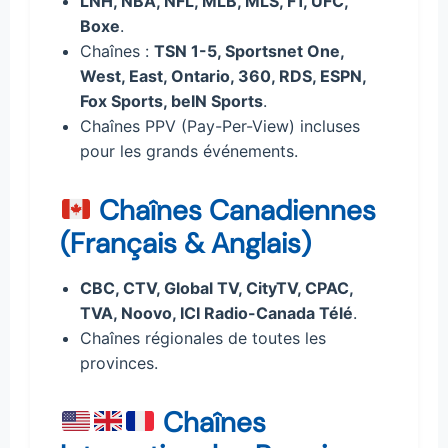
LNH, NBA, NFL, MLB, MLS, F1, UFC,
Boxe
.
Chaînes :
TSN 1-5, Sportsnet One,
West, East, Ontario, 360, RDS, ESPN,
Fox Sports, beIN Sports
.
Chaînes PPV (Pay-Per-View) incluses
pour les grands événements.
Chaînes Canadiennes
(Français & Anglais)
CBC, CTV, Global TV, CityTV, CPAC,
TVA, Noovo, ICI Radio-Canada Télé
.
Chaînes régionales de toutes les
provinces.
Chaînes