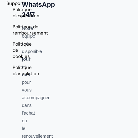
Support
WhatsApp
Politique
24/7
d’expédition
Politique de
Notre
remboursement
équipe
Politique
est
de
disponible
cookies
jour
et
Politique
d’annulation
nuit
pour
vous
accompagner
dans
l’achat
ou
le
renouvellement