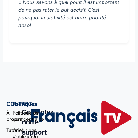
« Nous savons à quel point il est important
de ne pas rater le but décisif. C’est
pourquoi la stabilité est notre priorité
absol
CONTACT
Politiques
Contactez
À
Politique de
propos
confidentialité
notre
Tutoriel
Conditions
support
d’utilisation