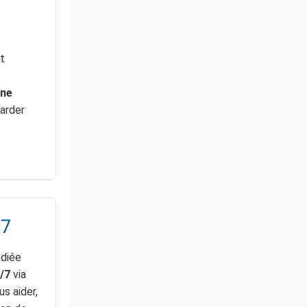
t
s
ne
arder
/7
édiée
/7
via
s aider,