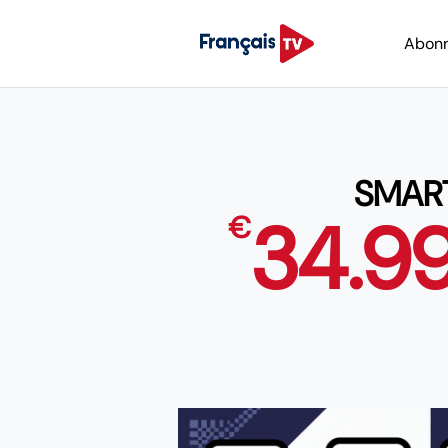
Abon
SMART
34.9
€