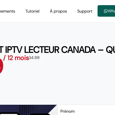
Wh
nements
Tutoriel
À propos
Support
 IPTV LECTEUR CANADA – 
9
/ 12 mois
34.99
Prénom