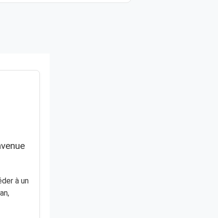
nvenue
der à un
an,