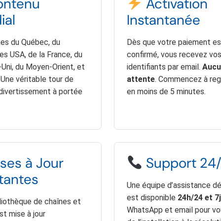
ntenu
Activation
ial
Instantanée
nes du Québec, du
Dès que votre paiement es
es USA, de la France, du
confirmé, vous recevez vo
ni, du Moyen-Orient, et
identifiants par email.
Aucu
. Une véritable tour de
attente
. Commencez à reg
divertissement à portée
en moins de 5 minutes.
ses à Jour
Support 24
tantes
Une équipe d’assistance d
est disponible
24h/24 et 7j
liothèque de chaînes et
WhatsApp et email pour vou
t mise à jour