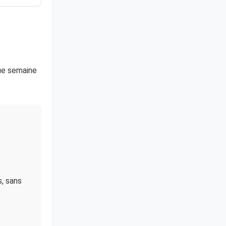
que semaine
, sans
s